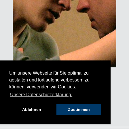
Um unsere Webseite für Sie optimal zu
gestalten und fortlaufend verbessern zu
Sehnsucht
können, verwenden wir Cookies.
Valeska Grisebach
Regie
85 Minuten
Unsere Datenschutzerklärung.
Ablehnen
Zustimmen